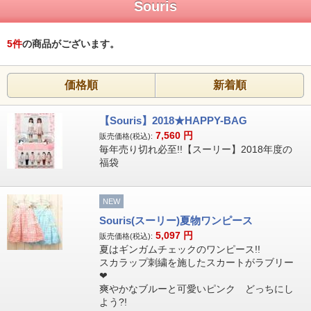
Souris
5
件
の商品がございます。
価格順
新着順
【Souris】2018★HAPPY-BAG
7,560
円
販売価格(税込):
毎年売り切れ必至!!【スーリー】2018年度の
福袋
NEW
Souris(スーリー)夏物ワンピース
5,097
円
販売価格(税込):
夏はギンガムチェックのワンピース!!
スカラップ刺繍を施したスカートがラブリー
❤
爽やかなブルーと可愛いピンク どっちにし
よう?!