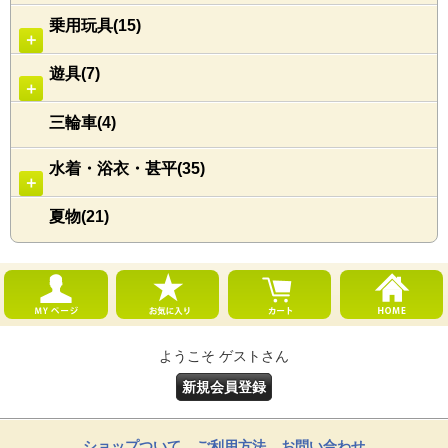
乗用玩具(15)
＋
遊具(7)
＋
三輪車(4)
水着・浴衣・甚平(35)
＋
夏物(21)
ようこそ ゲストさん
新規会員登録
ショップついて
ご利用方法
お問い合わせ