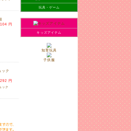
玩具・ゲーム
段
,104 円
キッズアイテム
。
知育玩具
子供服
ュック
した!
,292 円
ュック