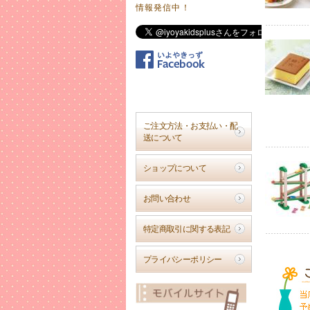
情報発信中！
2017年
木の玩具
エド・イ
手を動か
天然木の
丈夫で長
2017年
ご注文方法・お支払い・配
子供用靴
送について
サイズ調整
ショップについて
2017年
キュート
お問い合わせ
雨の日も
2017年
特定商取引に関する表記
夏物お値
店舗販売
プライバシーポリシー
在庫有り
ご了承下
2017年