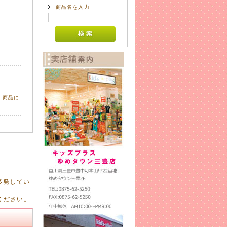
商品名を入力
、商品に
多発してい
してください。