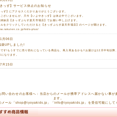
きっず】サービス休止のお知らせ
きっず】にアクセスくださりありがとうございます。
訳ございませんが、只今【いよやきっず】は休止中でございます。
は姉妹店【きっずぷらす楽天市場店】でお願い申し上げます。
トルをクリックしていただけると【きっずぷらす楽天市場店】のページが開けます。
ww.rakuten.co.jp/kids-plus/
11月06日
福袋UPしました!
です!もうすでに売り切れになっている商品も、再入荷あるかも!!お届けは12月中旬以降
末になります。
07月15日
衣・甚平をアップしました!
平、女の子甚平、浴衣 可愛く揃いました!
11月14日
年福袋のご予約が始まっています!
お問い合わせのお客様へ：当店からのメールが携帯アドレスへ届かない事が
ですが、人気商品は完売必至!ご予約はお早めに!!
ます。
ール「shop@iyoyakids.jp」「info@iyoyakids.jp」を受信可能に
10月20日
ド【otonato】のカットソーチェスターコートをアップしました!