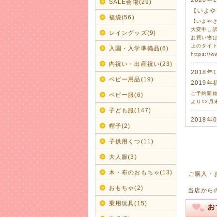
SALE会場(29)
【いよや
福袋(56)
【いよや
大変申し
レイングッズ(9)
お買い物
上のタイ
入園・入学準備品(6)
https://w
内祝い・出産祝い(23)
2018年
ベビー用品(19)
2019年
ご予約開始
ベビー服(6)
より12月
子ども服(147)
2018年
帽子(2)
今年の浴
子供用くつ(11)
男の子甚
大人服(3)
2017年
2018
木・布のおもちゃ(13)
ご購入・
毎年のこと
おもちゃ(2)
当店からのメ
2017年
乗用玩具(15)
新ブラン