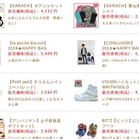
00%の気持ち良い肌触り!
【GARACH】ボアジャケット
【GARACH】重ね
ッズでお揃いに出来ます♡
販売価格(税込)：
4,212 円
シャツ
販売価格(税込)：
2
10月19日
お外にもおうちでも大活躍 間違い
なし!
大人気パンダちゃんシリ
SALE品を多数アップしました!
い今年の秋冬モノ人気です♡
っているうちにどうぞ❤(ӦvӦ。)
【la poche biscuit】
【CONLUSOR】
2019★HAPPY BAG
2019★HAPPY BAG
09月10日
販売価格(税込)：
5,400 円
販売価格(税込)：
5
ersand】ボアショートブーツ発売開始!
人気のガーリー福袋!
100～160cmサイズ
て暖かい!この冬のマストアイテムです。^^
袋!
08月30日
LD CHAMP】ガールズ水着&ラッシュガードさらにお値下げ!!
【Petit jam】ネコさんレイン
VISIONハイカッ
コート(レッド)
WHITH/GOLD
FF!1,426円(税込)にお値下げしました。
販売価格(税込)：
3,564 円
販売価格(税込)：
4
08月29日
雨の日のお出かけが楽しくなるネコ
レア物!VKO-504キ
さん柄
ーズ
30%OFF!
Z】長袖Tシャツをアップしました!
【アンパンマン】お子様食器
BIT'Z【ビッツ】
08月08日
ギフトセットL
ブーツ
馬のロディ。「抱きまくら」と「お昼ねマット」をアップしました!
販売価格(税込)：
5,400 円
販売価格(税込)：
1
祝いに喜ばれます。
アンパンマンと仲間たちの楽しい食
雨の日も楽しく過ごしま