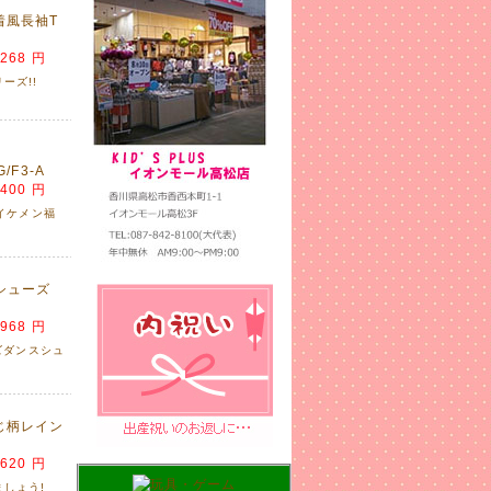
着風長袖T
,268 円
ーズ!!
/F3-A
,400 円
のイケメン福
トシューズ
,968 円
ッズダンスシュ
にじ柄レイン
,620 円
しょう!