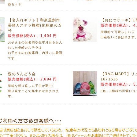
器セット!
08月08日
、3種類 アップしました!
【名入れギフト】和泉屋創作
【おむつケーキ】1
ンターの木の玩具 以下の理由でおすすめします。
長崎カステラ蜂蜜(化粧箱)0.5
販売価格(税込)：
4
すことで脳の発達を促します。
号
実用的で可愛らしい♡
優しい手触りが五感を発育させます。
販売価格(税込)：
1,404 円
出産祝いに喜ばれます
持ちするシンプルな形、物を大切にする心を育てます。
お子さまのお名前や生年月日をお入
れした長崎カステラは
07月30日
お子さまのお披露目、内祝いに最適
インソールございます!
です。
に便利!メール便でお届けします!
森のうんどう会
【RAG MART】リ
07月09日
販売価格(税込)：
2,694 円
1671516
なペンギン柄&お天気アニマル柄のレインシューズとレインコートが入荷しま
販売価格(税込)：
5
単純な繰り返しに子供が夢中!
楽しくしてあげてくださいね♥
繰り返すことで集中力が生まれま
3色、3模様の可愛いリ
す。
06月13日
下げいたしました!!
、楽天市場店と併売しておりますので、
でも売り切れの場合がございます。
さい。
06月01日