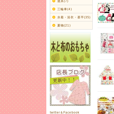
遊具(7)
コットン1
ママとキ
三輪車(4)
2017年
水着・浴衣・甚平(35)
秋冬モノ
夏物(21)
可愛らし
サイズが揃
2017年
【amp
履きやすく
2017年
【CHI
激安60%O
2017年
早くも秋物
【BIT'
2017年
愛らしい
twitter＆Facebook
出産のお