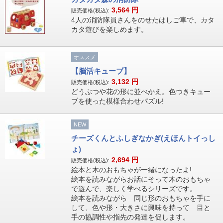
3,564
円
販売価格(税込):
4人の消防隊員さんをのせたはしご車で、カタ
カタ遊びを楽しめます。
オススメ
【脳活キューブ】
3,132
円
販売価格(税込):
どうぶつや花の形に並べかえ。色つきキュー
ブを使った模様合わせパズル!
NEW
チーズくんとふしぎなかぎ(えほんトイっし
ょ)
2,694
円
販売価格(税込):
絵本と木のおもちゃが一緒になったよ!
絵本を読みながらお話にそって木のおもちゃ
で遊んで、楽しく学べるシリーズです。
絵本を読みながら 同じ形のおもちゃを手に
して、色や形・大きさに興味を持って 目と
手の協調性や指先の発達を促します。