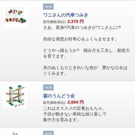
NEW
ワニさんの汽車つみき
2,376
円
販売価格(税込):
さあ、変身!!汽車のつみきがワニさんに!?
自由な発想が好奇心をふくらませます。
どうやっ積もうか? 積み方を工夫し 創造力
を育てます。
木のぬくもりときれいな色が 豊かな心をは
ぐくみます。
NEW
森のうんどう会
2,694
円
販売価格(税込):
これはオススメの定番おもちゃ。
子供が飽きない単純な繰り返しで
集中力を育みます。
NEW