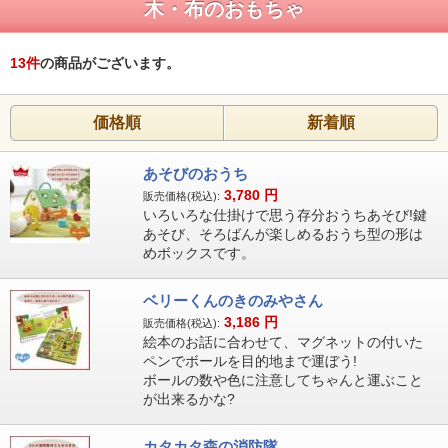
木・布のおもちゃ
13
件
の商品がございます。
価格順
新着順
あそびのおうち
3,780
円
販売価格(税込):
いろいろな仕掛けで思う存分おうちあそび!鍵
あそび、そろばんが楽しめるおうち型の形は
めボックスです。
ベリーくんのきのみやさん
3,186
円
販売価格(税込):
絵本のお話に合わせて、マグネットの付いた
ペンでボールを目的地まで運ぼう!
ボールの数や色に注意してちゃんと運ぶこと
が出来るかな?
カタカタ森の消防隊