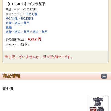
【F.O.KID'S】ゴジラ甚平
r375018
商品コード：
子ども服
関連カテゴリ：
子ども服
>
F.O.KIDS
水着・浴衣・甚平
夏物
水着・浴衣・甚平
>
浴衣・甚平
4,212
円
販売価格(税込)：
42
Pt
ポイント：
申し訳ございませんが、只今品切れ中です。
商品情報
背中側