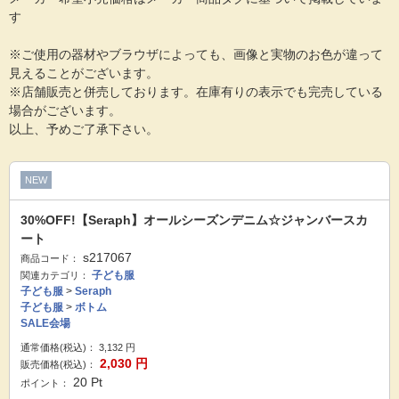
す
※ご使用の器材やブラウザによっても、画像と実物のお色が違って
見えることがございます。
※店舗販売と併売しております。在庫有りの表示でも完売している
場合がございます。
以上、予めご了承下さい。
NEW
30%OFF!【Seraph】オールシーズンデニム☆ジャンバースカ
ート
s217067
商品コード：
子ども服
関連カテゴリ：
子ども服
>
Seraph
子ども服
>
ボトム
SALE会場
通常価格(税込)：
3,132
円
2,030
円
販売価格(税込)：
20
Pt
ポイント：