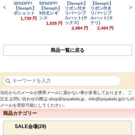
30%OFF!
50%OFF!
【Seraph】
【Seraph】
<
>
【Seraph】
【Seraph】
リボン付き
リボン付き
ポシェット
8分丈レギ
リバーシブ
リバーシブ
ンス
ルハット(サ
ルハット(キ
1,739 円
ックス)
ナリ)
1,026 円
2,484 円
2,484 円
商品一覧に戻る
当社からのメールが携帯メールに届かない事が多発しております。 ご
注文,お問い合わせの際は shop@iyoyakids.jp、info@iyoyakids.jpからの
メールを受取可能にしてください。
商品カテゴリー
SALE会場(29)