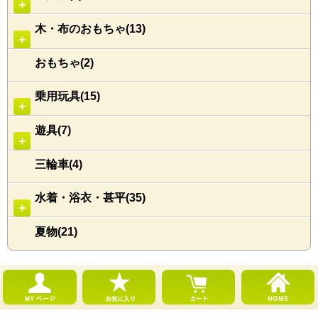
＋
木・布のおもちゃ(13)
＋
おもちゃ(2)
乗用玩具(15)
＋
遊具(7)
＋
三輪車(4)
水着・浴衣・甚平(35)
＋
夏物(21)