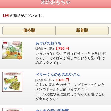
木のおもちゃ
13
件
の商品がございます。
価格順
新着順
あそびのおうち
3,780
円
販売価格(税込):
いろいろな仕掛けで思う存分おうちあそび!鍵
あそび、そろばんが楽しめるおうち型の形は
めボックスです。
ベリーくんのきのみやさん
3,186
円
販売価格(税込):
絵本のお話に合わせて、マグネットの付いた
ペンでボールを目的地まで運ぼう!
ボールの数や色に注意してちゃんと運ぶこと
が出来るかな?
カタカタ森の消防隊