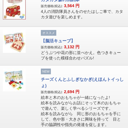
3,564
円
販売価格(税込):
4人の消防隊員さんをのせたはしご車で、カタ
カタ遊びを楽しめます。
オススメ
【脳活キューブ】
3,132
円
販売価格(税込):
どうぶつや花の形に並べかえ。色つきキュー
ブを使った模様合わせパズル!
NEW
チーズくんとふしぎなかぎ(えほんトイっし
ょ)
2,694
円
販売価格(税込):
絵本と木のおもちゃが一緒になったよ!
絵本を読みながらお話にそって木のおもちゃ
で遊んで、楽しく学べるシリーズです。
絵本を読みながら 同じ形のおもちゃを手に
して、色や形・大きさに興味を持って 目と
手の協調性や指先の発達を促します。