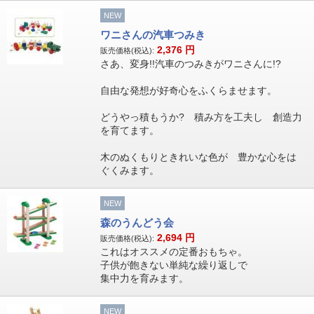
NEW
ワニさんの汽車つみき
2,376
円
販売価格(税込):
さあ、変身!!汽車のつみきがワニさんに!?
自由な発想が好奇心をふくらませます。
どうやっ積もうか? 積み方を工夫し 創造力
を育てます。
木のぬくもりときれいな色が 豊かな心をは
ぐくみます。
NEW
森のうんどう会
2,694
円
販売価格(税込):
これはオススメの定番おもちゃ。
子供が飽きない単純な繰り返しで
集中力を育みます。
NEW