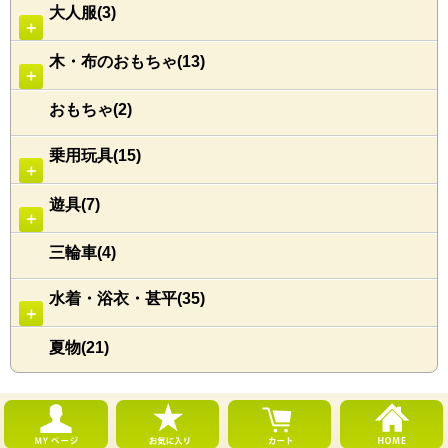
大人服(3)
＋
木・布のおもちゃ(13)
＋
おもちゃ(2)
乗用玩具(15)
＋
遊具(7)
＋
三輪車(4)
水着・浴衣・甚平(35)
＋
夏物(21)